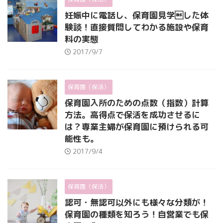
妊娠中に電話し、保育園見学した体
験談！直接質問してわかる施設や保育
料の実態
2017/9/7
保育園（保活）
保育園入所のための点数（指数）計算
方法。高得点で保活を成功させるに
は？専業主婦が保育園に預けられる可
能性も。
2017/9/4
保育園（保活）
認可・無認可以外にも様々な分類が！
保育園の種類を知ろう！自営業でも保