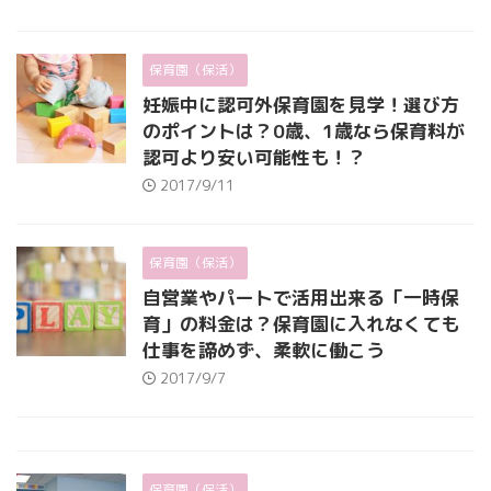
保育園（保活）
妊娠中に認可外保育園を見学！選び方
のポイントは？0歳、1歳なら保育料が
認可より安い可能性も！？
2017/9/11
保育園（保活）
自営業やパートで活用出来る「一時保
育」の料金は？保育園に入れなくても
仕事を諦めず、柔軟に働こう
2017/9/7
保育園（保活）